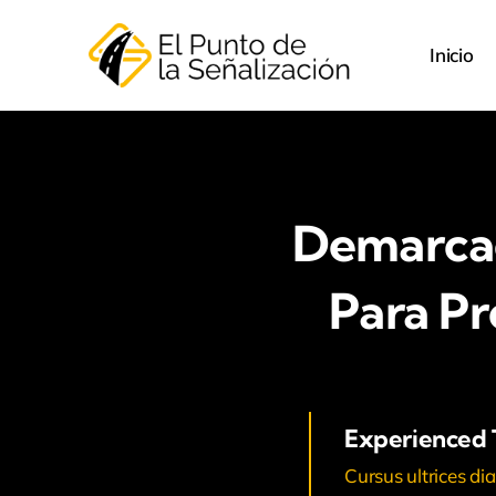
Saltar
al
Inicio
contenido
Demarcaci
Para Pr
Experienced
Cursus ultrices di