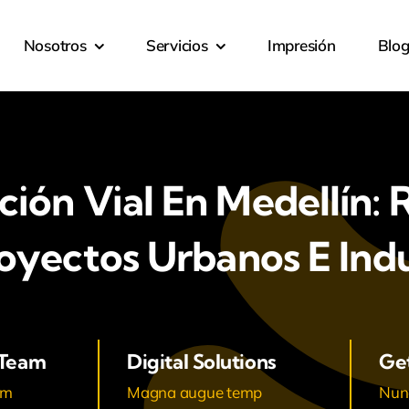
Nosotros
Servicios
Impresión
Blo
ón Vial En Medellín: 
oyectos Urbanos E Indu
 Team
Digital Solutions
Ge
am
Magna augue temp
Nunc