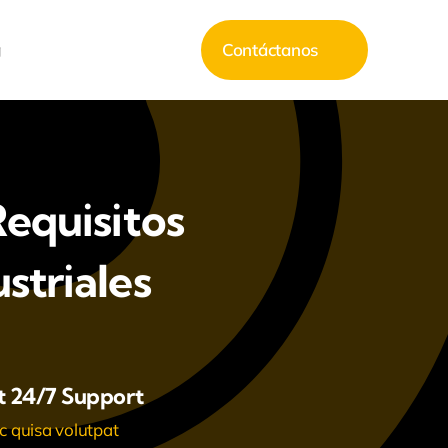
g
Contáctanos
Requisitos
striales
t 24/7 Support
 quisa volutpat