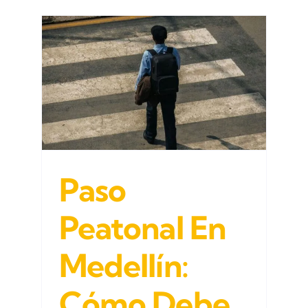
n
ebe
ón
Paso
Peatonal En
Medellín:
Cómo Debe