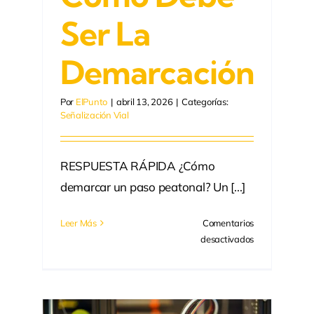
Ser La
Demarcación
Por
ElPunto
|
abril 13, 2026
|
Categorías:
Señalización Vial
RESPUESTA RÁPIDA ¿Cómo
demarcar un paso peatonal? Un [...]
Leer Más
Comentarios
en
desactivados
Paso
peatonal
en
Medellín: