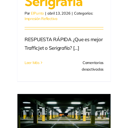
Serigrafía
Por
ElPunto
|
abril 13, 2026
|
Categorías:
Impresión Reflectiva
RESPUESTA RÁPIDA ¿Que es mejor
TrafficJet o Serigrafía? [...]
Leer Más
Comentarios
en
desactivados
Impresión
reflectiva
en
Medellín:
TrafficJet
e
vs
Serigrafía