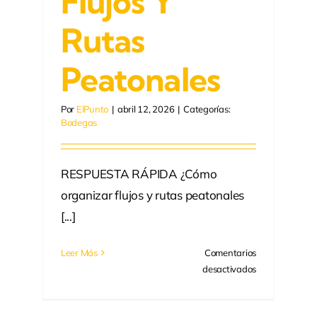
Flujos Y
Rutas
Peatonales
Por
ElPunto
|
abril 12, 2026
|
Categorías:
Bodegas
RESPUESTA RÁPIDA ¿Cómo
organizar flujos y rutas peatonales
[...]
Leer Más
Comentarios
en
desactivados
Señalización
de