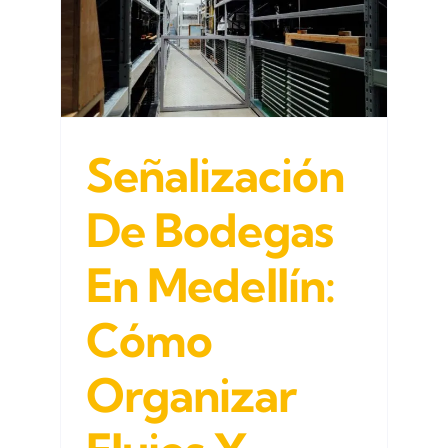
cebras
r
Señalización
De Bodegas
En Medellín:
Cómo
Organizar