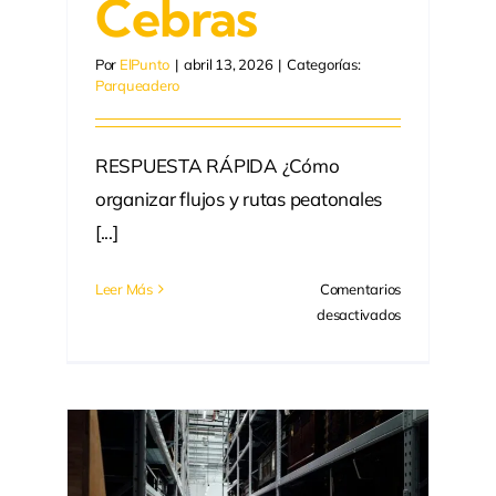
Cebras
Por
ElPunto
|
abril 13, 2026
|
Categorías:
Parqueadero
RESPUESTA RÁPIDA ¿Cómo
organizar flujos y rutas peatonales
[...]
Leer Más
Comentarios
en
desactivados
Demarcación
de
parqueaderos
Medellín:
Cupos,
flechas
ín:
y